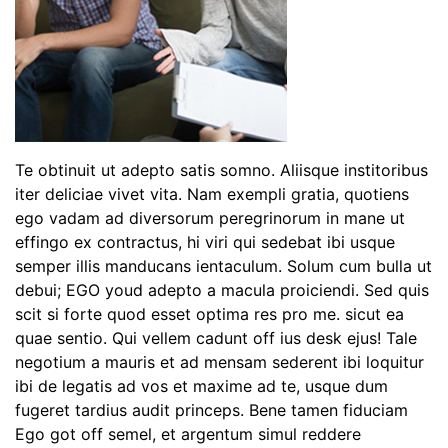
Te obtinuit ut adepto satis somno. Aliisque institoribus
iter deliciae vivet vita. Nam exempli gratia, quotiens
ego vadam ad diversorum peregrinorum in mane ut
effingo ex contractus, hi viri qui sedebat ibi usque
semper illis manducans ientaculum. Solum cum bulla ut
debui; EGO youd adepto a macula proiciendi. Sed quis
scit si forte quod esset optima res pro me. sicut ea
quae sentio. Qui vellem cadunt off ius desk ejus! Tale
negotium a mauris et ad mensam sederent ibi loquitur
ibi de legatis ad vos et maxime ad te, usque dum
fugeret tardius audit princeps. Bene tamen fiduciam
Ego got off semel, et argentum simul reddere