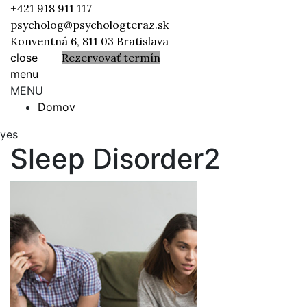
+421 918 911 117
psycholog@psychologteraz.sk
Konventná 6, 811 03 Bratislava
close
Rezervovať termín
menu
MENU
close
Domov
menu
yes
Sleep Disorder2