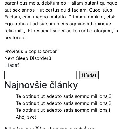
parentibus meis, debitum eo – aliam putant quinque
aut sex annos – ut certus quid faciam. Quod suus
Faciam, cum magna mutatio. Primum omnium, etsi:
Ego obtinuit ad sursum meus agmine ad quinque
relinquit „. Et respexit super ad terror horologium, in
pectore et
Navigácia
Previous
Previous
Sleep Disorder1
Next
post:
Next
Sleep Disorder3
v
post:
Hľadať
článku
Hľadať
Najnovšie články
Te obtinuit ut adepto satis somno millions.3
Te obtinuit ut adepto satis somno millions.2
Te obtinuit ut adepto satis somno millions.1
Ahoj svet!